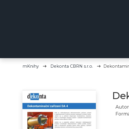
mKnihy
Dekonta CBRN s.r.o.
Dekontamina
Dek
Autor
Formá