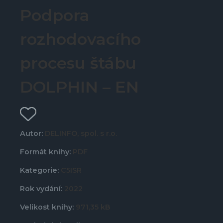
Podpora
rozhodovacího
procesu štábu
DOLPHIN – EN
Autor:
DELINFO, spol. s r.o.
Formát knihy:
PDF
Kategorie:
C5ISR
Rok vydání:
2022
Velikost knihy:
971,35 kB