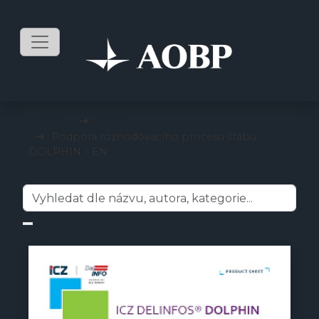
mKnihy
C5ISR
Podpora rozhodovacího procesu štábu
DOLPHIN – EN