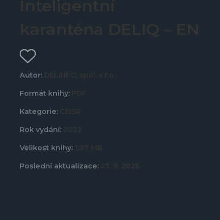
Inteligentní
karanténa DELIQ – EN
Autor:
DELINFO, spol. s r.o.
Formát knihy:
PDF
Kategorie:
C5ISR
Rok vydání:
2022
Velikost knihy:
1,97 MB
Poslední aktualizace:
23. 9. 2025