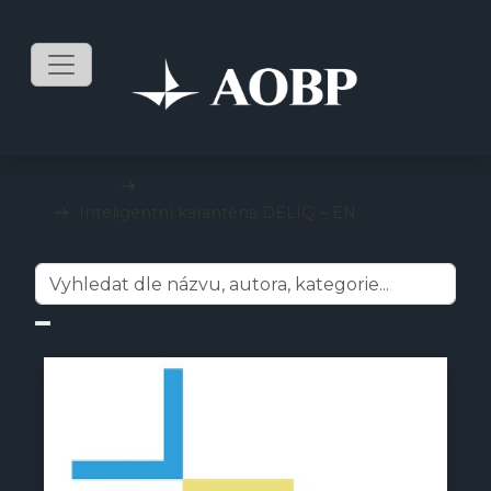
mKnihy
C5ISR
Inteligentní karanténa DELIQ – EN