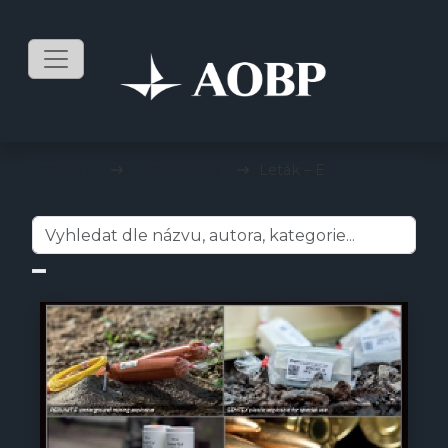
mKnihy
Explosia a.s.
Leták – E