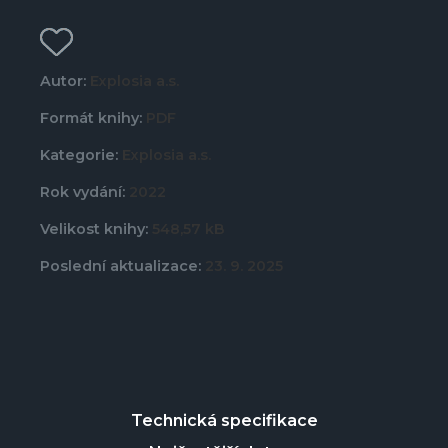
Autor:
Explosia a.s.
Formát knihy:
PDF
Kategorie:
Explosia a.s.
Rok vydání:
2022
Velikost knihy:
548,57 kB
Poslední aktualizace:
23. 9. 2025
Technická specifikace